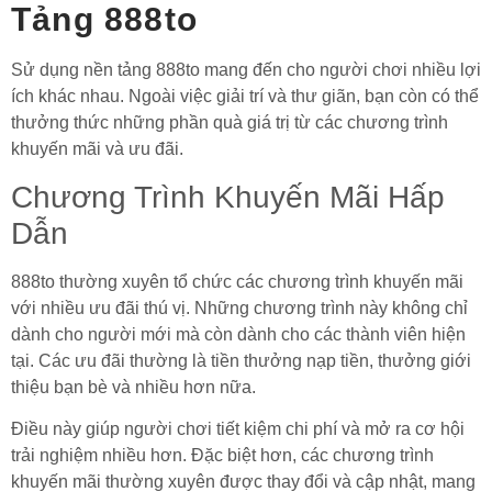
Tảng 888to
Sử dụng nền tảng 888to mang đến cho người chơi nhiều lợi
ích khác nhau. Ngoài việc giải trí và thư giãn, bạn còn có thể
thưởng thức những phần quà giá trị từ các chương trình
khuyến mãi và ưu đãi.
Chương Trình Khuyến Mãi Hấp
Dẫn
888to thường xuyên tổ chức các chương trình khuyến mãi
với nhiều ưu đãi thú vị. Những chương trình này không chỉ
dành cho người mới mà còn dành cho các thành viên hiện
tại. Các ưu đãi thường là tiền thưởng nạp tiền, thưởng giới
thiệu bạn bè và nhiều hơn nữa.
Điều này giúp người chơi tiết kiệm chi phí và mở ra cơ hội
trải nghiệm nhiều hơn. Đặc biệt hơn, các chương trình
khuyến mãi thường xuyên được thay đổi và cập nhật, mang