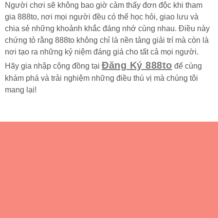
Người chơi sẽ không bao giờ cảm thấy đơn độc khi tham
gia 888to, nơi mọi người đều có thể học hỏi, giao lưu và
chia sẻ những khoảnh khắc đáng nhớ cùng nhau. Điều này
chứng tỏ rằng 888to không chỉ là nền tảng giải trí mà còn là
nơi tạo ra những kỷ niệm đáng giá cho tất cả mọi người.
Đăng Ký 888to
Hãy gia nhập cộng đồng tại
để cùng
khám phá và trải nghiệm những điều thú vị mà chúng tôi
mang lại!