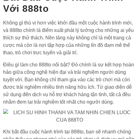
Với 888to
Không gì thú vị hơn việc khởi đầu một cuộc hành trình mới,
và 888to chính là điểm xuất phát lý tưởng cho những ai yêu
thích sự thử thách. Nền tảng này không chỉ là một trang cá
cược mà còn là nơi tập hợp của những tín đồ đam mê thể
thao, trò chơi trực tuyến và giải trí.
Điều gì làm cho 888to nổi bật? Đó chính là sự kết hợp hoàn
hảo giữa công nghệ hiện đại và trải nghiệm người dùng
tuyệt vời. Bạn không chỉ tham gia vào các trò chơi mà còn
được trải nghiệm nhiều tính năng hữu ích. Từ giao diện dễ
sử dụng đến dịch vụ hỗ trợ khách hàng tận tình, tất cả đều
nhằm đem lại trải nghiệm tốt nhất cho người dùng.
Khi bắt đầu cuộc hành trình tại 888to, bạn sẽ nhanh chóng