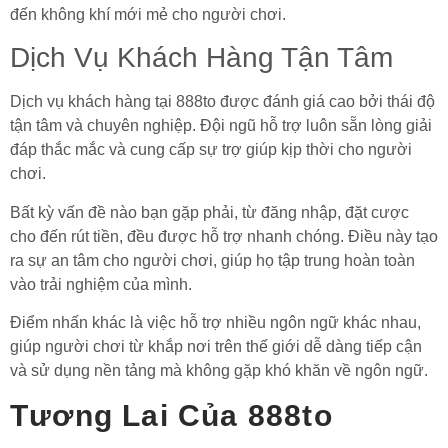
đến không khí mới mẻ cho người chơi.
Dịch Vụ Khách Hàng Tận Tâm
Dịch vụ khách hàng tại 888to được đánh giá cao bởi thái độ
tận tâm và chuyên nghiệp. Đội ngũ hỗ trợ luôn sẵn lòng giải
đáp thắc mắc và cung cấp sự trợ giúp kịp thời cho người
chơi.
Bất kỳ vấn đề nào bạn gặp phải, từ đăng nhập, đặt cược
cho đến rút tiền, đều được hỗ trợ nhanh chóng. Điều này tạo
ra sự an tâm cho người chơi, giúp họ tập trung hoàn toàn
vào trải nghiệm của mình.
Điểm nhấn khác là việc hỗ trợ nhiều ngôn ngữ khác nhau,
giúp người chơi từ khắp nơi trên thế giới dễ dàng tiếp cận
và sử dụng nền tảng mà không gặp khó khăn về ngôn ngữ.
Tương Lai Của 888to