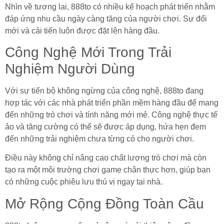
Nhìn về tương lai, 888to có nhiều kế hoạch phát triển nhằm
đáp ứng nhu cầu ngày càng tăng của người chơi. Sự đổi
mới và cải tiến luôn được đặt lên hàng đầu.
Công Nghệ Mới Trong Trải
Nghiệm Người Dùng
Với sự tiến bộ không ngừng của công nghệ, 888to đang
hợp tác với các nhà phát triển phần mềm hàng đầu để mang
đến những trò chơi và tính năng mới mẻ. Công nghệ thực tế
ảo và tăng cường có thể sẽ được áp dụng, hứa hẹn đem
đến những trải nghiệm chưa từng có cho người chơi.
Điều này không chỉ nâng cao chất lượng trò chơi mà còn
tạo ra một môi trường chơi game chân thực hơn, giúp bạn
có những cuộc phiêu lưu thú vị ngay tại nhà.
Mở Rộng Cộng Đồng Toàn Cầu