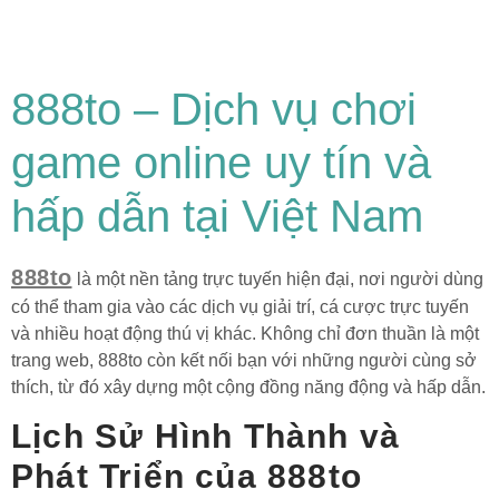
888to – Dịch vụ chơi
game online uy tín và
hấp dẫn tại Việt Nam
888to
là một nền tảng trực tuyến hiện đại, nơi người dùng
có thể tham gia vào các dịch vụ giải trí, cá cược trực tuyến
và nhiều hoạt động thú vị khác. Không chỉ đơn thuần là một
trang web, 888to còn kết nối bạn với những người cùng sở
thích, từ đó xây dựng một cộng đồng năng động và hấp dẫn.
Lịch Sử Hình Thành và
Phát Triển của 888to