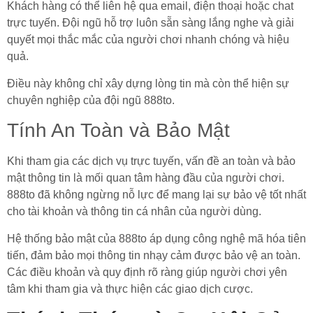
Khách hàng có thể liên hệ qua email, điện thoại hoặc chat
trực tuyến. Đội ngũ hỗ trợ luôn sẵn sàng lắng nghe và giải
quyết mọi thắc mắc của người chơi nhanh chóng và hiệu
quả.
Điều này không chỉ xây dựng lòng tin mà còn thể hiện sự
chuyên nghiệp của đội ngũ 888to.
Tính An Toàn và Bảo Mật
Khi tham gia các dịch vụ trực tuyến, vấn đề an toàn và bảo
mật thông tin là mối quan tâm hàng đầu của người chơi.
888to đã không ngừng nỗ lực để mang lại sự bảo vệ tốt nhất
cho tài khoản và thông tin cá nhân của người dùng.
Hệ thống bảo mật của 888to áp dụng công nghệ mã hóa tiên
tiến, đảm bảo mọi thông tin nhạy cảm được bảo vệ an toàn.
Các điều khoản và quy định rõ ràng giúp người chơi yên
tâm khi tham gia và thực hiện các giao dịch cược.