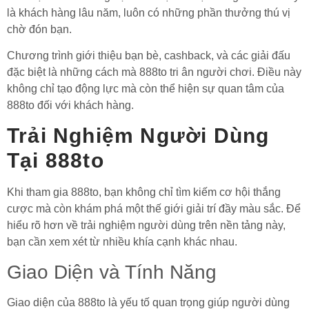
là khách hàng lâu năm, luôn có những phần thưởng thú vị
chờ đón bạn.
Chương trình giới thiệu bạn bè, cashback, và các giải đấu
đặc biệt là những cách mà 888to tri ân người chơi. Điều này
không chỉ tạo động lực mà còn thể hiện sự quan tâm của
888to đối với khách hàng.
Trải Nghiệm Người Dùng
Tại 888to
Khi tham gia 888to, bạn không chỉ tìm kiếm cơ hội thắng
cược mà còn khám phá một thế giới giải trí đầy màu sắc. Để
hiểu rõ hơn về trải nghiệm người dùng trên nền tảng này,
bạn cần xem xét từ nhiều khía cạnh khác nhau.
Giao Diện và Tính Năng
Giao diện của 888to là yếu tố quan trọng giúp người dùng