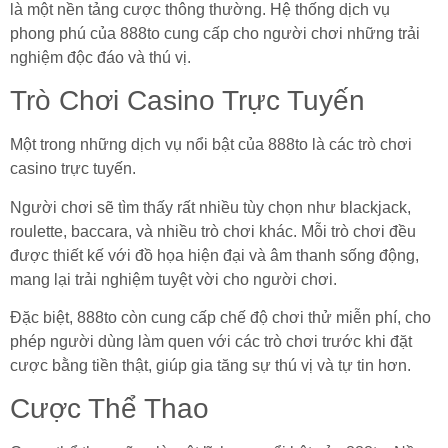
là một nền tảng cược thông thường. Hệ thống dịch vụ
phong phú của 888to cung cấp cho người chơi những trải
nghiệm độc đáo và thú vị.
Trò Chơi Casino Trực Tuyến
Một trong những dịch vụ nổi bật của 888to là các trò chơi
casino trực tuyến.
Người chơi sẽ tìm thấy rất nhiều tùy chọn như blackjack,
roulette, baccara, và nhiều trò chơi khác. Mỗi trò chơi đều
được thiết kế với đồ họa hiện đại và âm thanh sống động,
mang lại trải nghiệm tuyệt vời cho người chơi.
Đặc biệt, 888to còn cung cấp chế độ chơi thử miễn phí, cho
phép người dùng làm quen với các trò chơi trước khi đặt
cược bằng tiền thật, giúp gia tăng sự thú vị và tự tin hơn.
Cược Thể Thao