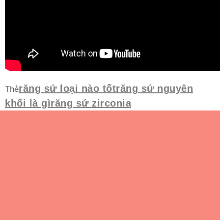
răng sứ loại nào tốt
răng sứ nguyên
Thẻ
khối là gì
răng sứ zirconia